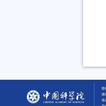
版权
通
电话