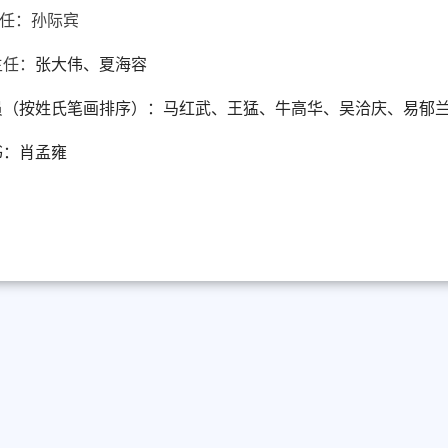
 任：孙际宾
主任：
张大伟、夏海容
员（按姓氏笔画排序
）
：马红武、王
猛、牛高华、吴洽
庆、易郁
书：肖孟雍