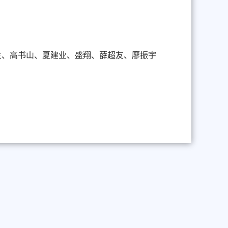
兰、高书山、夏建业、盛
翔、薛超友、廖振宇