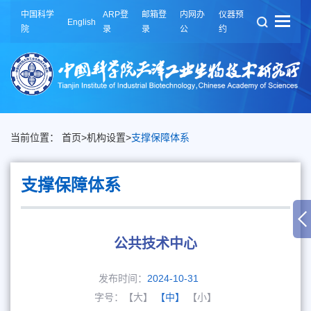
中国科学
ARP登
邮箱登
内网办
仪器预
English
院
录
录
公
约
当前位置：
首页
>
机构设置
>
支撑保障体系
支撑保障体系
公共技术中心
发布时间：
2024-10-31
字号：
【大】
【中】
【小】