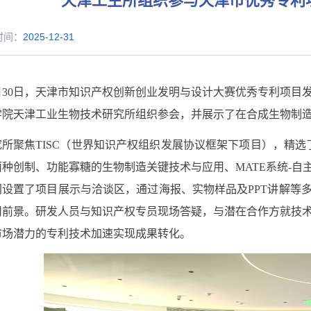
天津工生所组织参与天津市优秀专利
时间：
2025-12-31
月
30
日，天津市知识产权创新创业发明与设计大赛优秀专利项目
学院天津工业生物技术研究所
组织参会，并
展示了在合成生物制
究所聚焦
TISC
（世界知识产权组织发展协议框架下项目），
精选
菌种创制、功能寡糖的生物制造关键技术与应用、
MATE
系统
-
自
门设置了项目展示与洽谈区，通过海报、实物样品及
PPT
讲解等
用前景。研发人员与知识产权专员现场答疑，与潜在合作方就技
市场潜力的专利技术
加速
实现成果转化
。