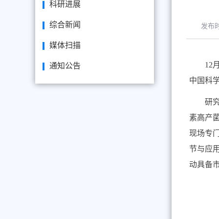
科研进展
综合新闻
发布
媒体扫描
12
通知公告
中国科
研
素高产
现场专
节与应
动具备