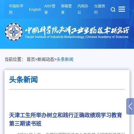
中国科学
ARP登
邮箱登
内网办
仪器预
English
院
录
录
公
约
当前位置：
首页
>
新闻动态
>
头条新闻
头条新闻
天津工生所举办树立和践行正确政绩观学习教育
第三期读书班