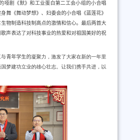
的哑剧《默》
和
工业蛋白第二工会小组的小合唱
健身舞《舞动梦想》、妇委会的小合唱《蓝莲花》
占生物制造科技制高点的激情和信心
。
最后两首大
用歌声表达了对科技事业的热爱和对
祖国美好
的
祝
工与青年学生的
凝聚力，激发了大家在新的一年里
强国梦建功立业的雄心壮志。让我们携手共进，以