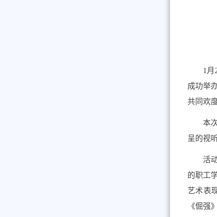
1
月
成功举
共同欢
本
呈的视
活
的职工学
艺术表
《倔强