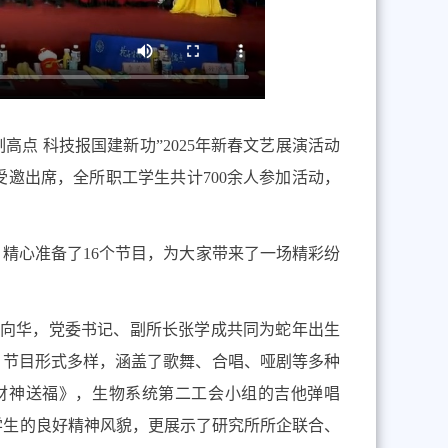
制高点 科技报国建新功”
2025
年
新春文艺展演活动
受邀出席，全所职工学生共计
700
余人参加活动
，
，精心准备了
16
个节目，
为
大
家
带来了一场精彩纷
向华
，
党委书记
、副所长
张学成共同为
蛇
年出生
，节目形式多样，涵盖了歌舞、合唱、
哑剧
等多种
 财神送福》，生物系统第二工会小组的吉他弹唱
学生的良好精神风貌，更展示了研究所所企联合
、