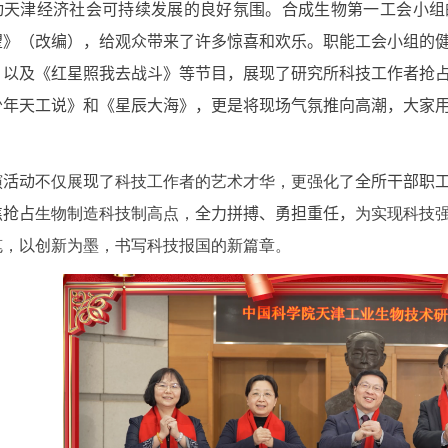
动天津经济社会可持续发展的良好氛围
。合成生物第一工会小组
望》（改编）
，给观众带来了许多惊喜和欢乐
。
职能工会小组的
）以
及
《红星照我去战斗》等节目
，
展现了
研究所科技工作者抢
少年天工说》和《星辰大海》，更是将现场气氛推向高潮，大家
演
活动
不仅展
现
了科技工作者的艺术才华，更强化了
全所干部职
焦抢占
生物制造科技制高点，
全力拼搏
、
勇担重任
，
为实现科技
笔，以创新为墨，书写科技报国的新篇章。