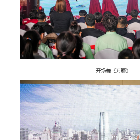
开场舞《万疆》