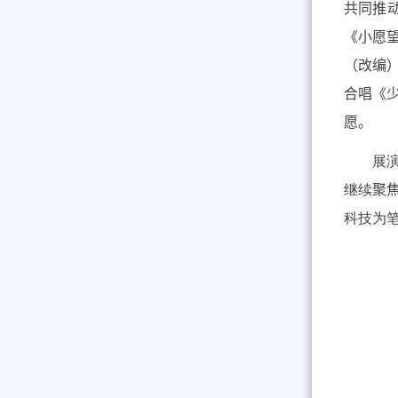
共同推
《小愿
（改编
合唱
《
愿
。
展
继续
聚
科技为