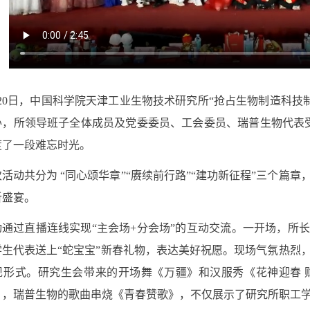
20
日，中国科学院天津工业生物技术研究所
“抢占生物制造科技
办
，所领导班子全体成员及党委委员、工会委员
、瑞普生物代表
度了一段难忘时光。
次活动
共分为 “同心颂华章”“赓续前行路”“建功新征程”三个篇章
听盛宴。
动
通过直播连线实现“主会场
+
分会场”
的
互动交流。一开场，所长
生代表送上“
蛇
宝宝”新春礼物，表达美好祝愿。现场气氛热烈
现形式。研究生会带来的开场舞《万疆》
和
汉服秀《花神迎春
》
，
瑞普生物的歌曲串烧《青春赞歌》
，不仅展示了研究所职工