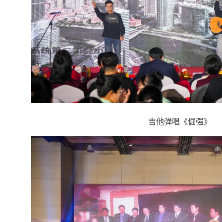
吉他弹唱《倔强》