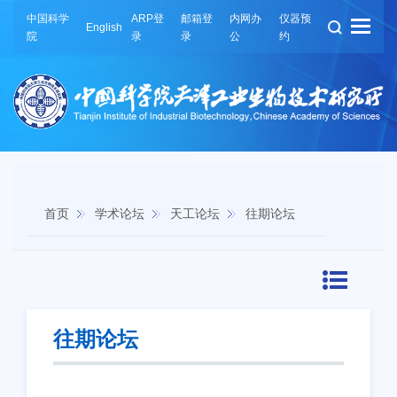
中国科学
ARP登
邮箱登
内网办
仪器预
English
院
录
录
公
约
首页
学术论坛
天工论坛
往期论坛
往期论坛