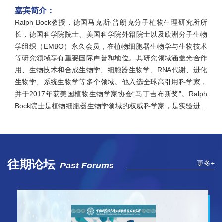
嘉宾简介：
Ralph Bock教授，德国马克斯·普朗克分子植物生理研究所所
长，德国科学院院士、美国科学院外籍院士以及欧洲分子生物
学组织（EMBO）永久会员，在植物细胞器生物学与生物技术
等研究领域享有重要国际声誉和地位。其研究领域涵盖光合作
用、生物技术和合成生物学、细胞器生物学、RNA代谢、进化
生物学、系统生物学等多个领域。他入选全球高引用科学家，
并于2017年获美国植物生物学家协会“马丁吉布斯奖”。Ralph
Bock院士是植物细胞器生物学领域的权威科学家，是实验进化
生物学的先驱，在半自主性细胞器进化中遗传物质的转移机
制、基因跨物种水平转移等实验进化生物学领域做出了开创性
工作。他在光合作用复合体组装、光合效率调控、CO2的固定
与转化、细胞器合成调控等领域做出了大量重要贡献。近年，
往期论坛
更多+
Past Forums
在合成生物学领域，以叶绿体为合成生物学反应器，在药用活
性物质的植物源合成，以及基因精准编辑方面做出了重要成
果。他还在植物和真核微藻中开发先进的生物技术和合成生物
学工具，以促进代谢工程、分子农业等领域的创新应用，并致
力于探索真核生物基因组进化的分子机制，以及新物种形成过