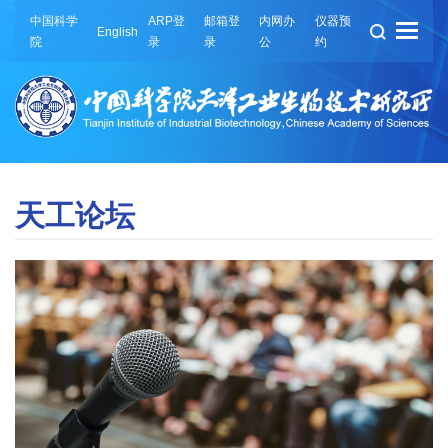
中国科学
ARP登
邮箱登
内网办
仪器预
English
院
录
录
公
约
天工论坛