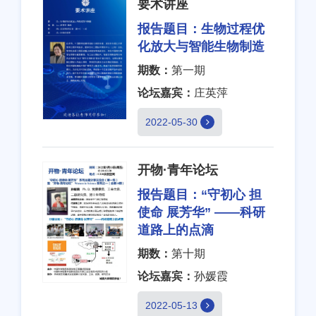
要术讲座
报告题目：
生物过程优
化放大与智能生物制造
期数：
第一期
论坛嘉宾：
庄英萍
2022-05-30
开物·青年论坛
报告题目：
“守初心 担
使命 展芳华” ——科研
道路上的点滴
期数：
第十期
论坛嘉宾：
孙媛霞
2022-05-13