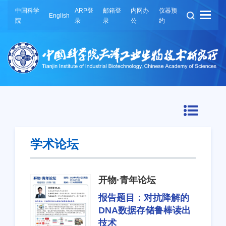
中国科学
ARP登
邮箱登
内网办
仪器预
English
院
录
录
公
约
学术论坛
开物·青年论坛
报告题目：
对抗降解的
DNA数据存储鲁棒读出
技术