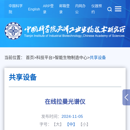
中国科学
ARP登
邮箱登
内网办
仪器预
English
院
录
录
公
约
当前位置：
首页
>
科技平台
>
智能生物制造中心
>
共享设备
共享设备
在线拉曼光谱仪
发布时间：
2024-11-05
字号：
【大】
【中】
【小】