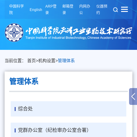
中国科学
ARP登
邮箱登
内网办
仪器预
English
院
录
录
公
约
当前位置：
首页
>
机构设置
>
管理体系
管理体系
综合处
党群办公室（纪检审办公室合署）