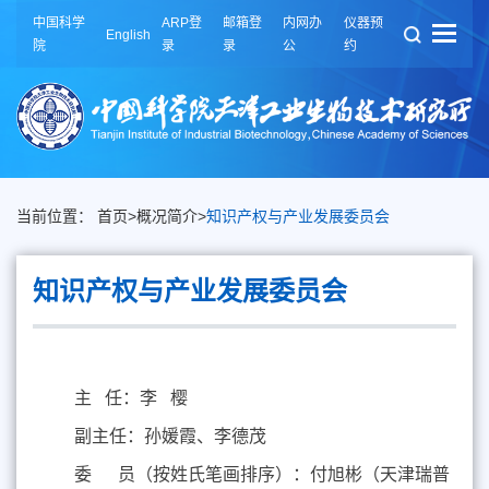
中国科学
ARP登
邮箱登
内网办
仪器预
English
院
录
录
公
约
当前位置：
首页
>
概况简介
>
知识产权与产业发展委员会
知识产权与产业发展委员会
主 任：李 樱
副主任：孙媛霞、李德茂
委 员（按姓氏笔画排序）：
付旭彬（天津瑞普