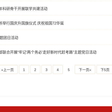
年科研骨干开展联学共建活动
举行国庆升国旗仪式 庆祝祖国72华诞
主题团日活动
联合开展“牢记‘两个务必’走好新时代赶考路”主题党日活动
«上一页
1
2
3
4
5
下一页»
下5页