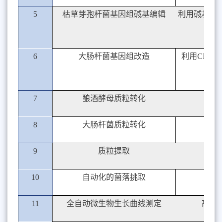
5
枯草芽孢杆菌基因组碱基编辑
利用碱基编
6
大肠杆菌基因组改造
利用CRIS
7
酿酒酵母质粒转化
8
大肠杆菌质粒转化
9
质粒提取
10
自动化的菌落挑取
11
全自动微生物生长曲线测定
高通