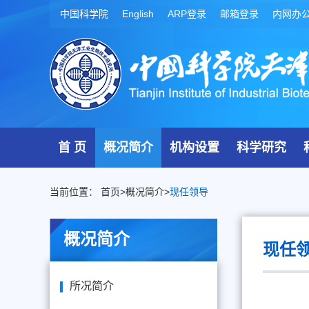
中国科学院
English
ARP登录
邮箱登录
内网办
首 页
概况简介
机构设置
科学研究
当前位置：
首页
>
概况简介
>
现任领导
概况简介
现任
所况简介