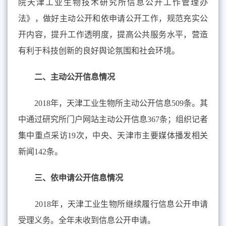
院天津工业生物技术研究所信息公开工作管理办
法》，做好主动公开和依申请公开工作，规范充实公
开内容，提升工作透明度，提高公共服务水平，营造
有利于科技创新的良好舆论氛围和社会环境。
二、主动公开信息情况
2018年，天津工业生物所主动公开信息509条。其
中通过研究所门户网站主动公开信息367条；组织记者
集中重点采访19次，中央、天津市主要媒体播发相关
新闻142条。
三、依申请公开信息情况
2018年，天津工业生物所继续履行信息公开申请
受理义务。全年未收到信息公开申请。