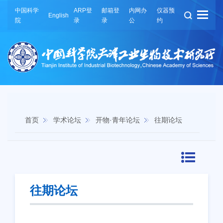
中国科学
ARP登
邮箱登
内网办
仪器预
English
院
录
录
公
约
首页
学术论坛
开物·青年论坛
往期论坛
往期论坛