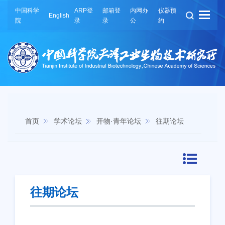
中国科学
ARP登
邮箱登
内网办
仪器预
English
院
录
录
公
约
首页
学术论坛
开物·青年论坛
往期论坛
往期论坛