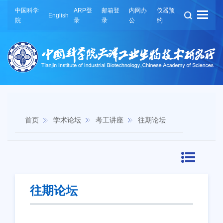
中国科学
ARP登
邮箱登
内网办
仪器预
English
院
录
录
公
约
首页
学术论坛
考工讲座
往期论坛
往期论坛