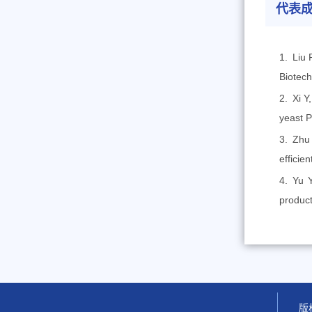
代表
1. Liu 
Biotech
2. Xi Y
yeast P
3. Zhu 
efficie
4. Yu 
product
版权