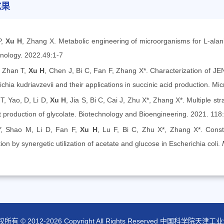
成果
P,
Xu H
, Zhang X. Metabolic engineering of microorganisms for L-alan
nology. 2022.49:1-7
, Zhan T,
Xu H
, Chen J, Bi C, Fan F, Zhang X*. Characterization of JEN
ichia kudriavzevii and their applications in succinic acid production. M
T, Yao, D, Li D,
Xu H
, Jia S, Bi C, Cai J, Zhu X*, Zhang X*. Multiple str
nt production of glycolate. Biotechnology and Bioengineering. 2021. 11
Y, Shao M, Li D, Fan F,
Xu H
, Lu F, Bi C, Zhu X*, Zhang X*. Const
ion by synergetic utilization of acetate and glucose in Escherichia coli.
所有 © 2012-
2026 Copyright All Rights Reserved 中国科