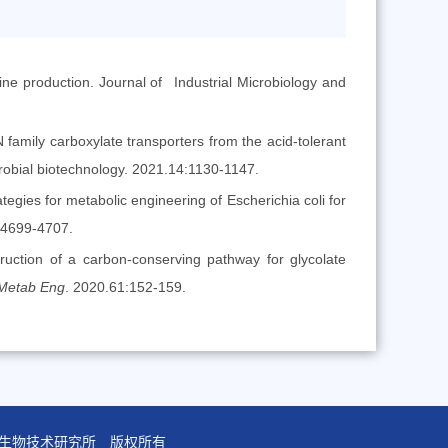
ine production. Journal of Industrial Microbiology and
 family carboxylate transporters from the acid-tolerant
icrobial biotechnology. 2021.14:1130-1147.
ategies for metabolic engineering of Escherichia coli for
8:4699-4707.
ruction of a carbon-conserving pathway for glycolate
Metab Eng
. 2020.61:152-159.
学院天津工业生物技术研究所 版权所有