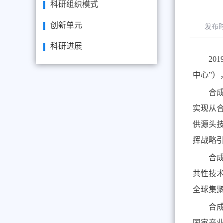
科研组织模式
创新单元
发布
科研进展
201
中心”
合
实现从
供源头
挥战略
合
共性技
全球集
合
国家产