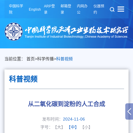
中国科学
ARP登
邮箱登
内网办
仪器预
English
院
录
录
公
约
当前位置：
首页
>
科学传播
>
科普视频
科普视频
从二氧化碳到淀粉的人工合成
发布时间：
2024-11-06
字号：
【大】
【中】
【小】