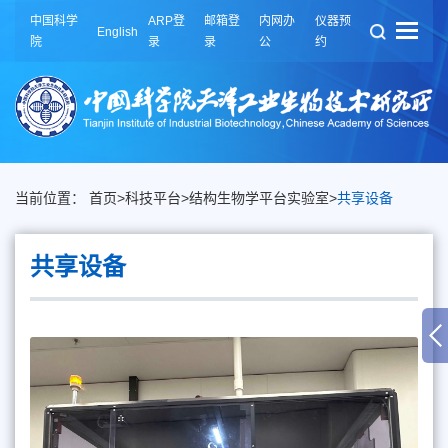
中国科学
ARP登
邮箱登
内网办
仪器预
English
院
录
录
公
约
当前位置：
首页
>
科技平台
>
结构生物学平台实验室
>
共享设备
共享设备