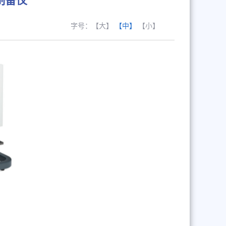
液制备仪
字号：
【大】
【中】
【小】