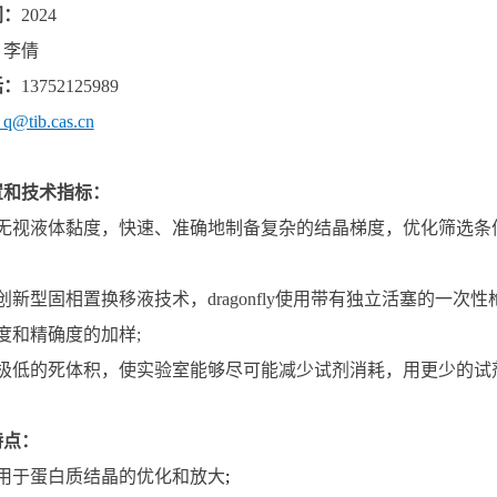
间：
202
4
：
李倩
话：
13752125989
_
q
@tib.cas.cn
置和技术指标：
无视液体黏度，快速、准确地制备复杂的结晶梯度，优化筛选条
创新型固相置换移液技术，
dragonfly
使用带有独立活塞的一次性
度和精确度的加样
;
极低的死体积，使实验室能够尽可能减少试剂消耗，用更少的试
特点：
用于蛋白质结晶的优化和放大
;