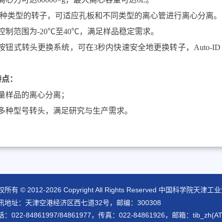
种类型的转子，可适应孔板和不同类型的离心管进行离心分离。
控制范围为
-20℃
至
40℃
，满足样品稳定需求。
按钮式转头更换系统，可在
3
秒内快速安全地更换转子，
Auto-I
特点：
量样品的离心分离；
多种型号转头，满足研究与生产需求。
所有 © 2012-
2026 Copyright All Rights Reserved 中国科
讯地址：天津空港经济区西七道32号，邮编：300308
：022-84861997/84861977，传真：022-84861926，邮箱：tib_zh(AT)ti