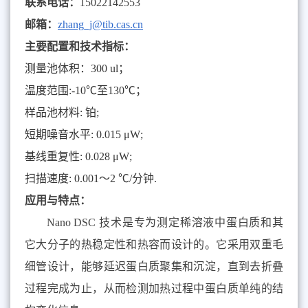
联系电话：
15022142553
邮箱：
zhang_j@tib.cas.cn
主要配置和技术指标：
测量池体积：
300 ul
；
温度范围
:
-10℃
至
130℃
；
样品池材料
:
铂
;
短期噪音水平
:
0.015 μW
;
基线重复性
:
0.028 μW
;
扫描速度
:
0.001
～
2 ℃/
分钟
.
应用与特点：
Nano DSC
技术是专为测定稀溶液中蛋白质和其
它大分子的热稳定性和热容而设计的。它采用双重毛
细管设计，能够延迟蛋白质聚集和沉淀，直到去折叠
过程完成为止，从而检测加热过程中蛋白质单纯的结