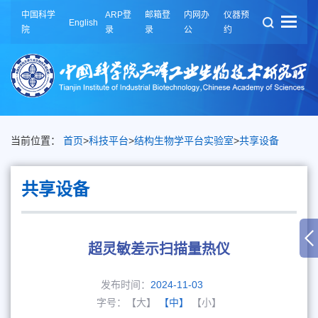
中国科学
ARP登
邮箱登
内网办
仪器预
English
院
录
录
公
约
当前位置：
首页
>
科技平台
>
结构生物学平台实验室
>
共享设备
共享设备
超灵敏差示扫描量热仪
发布时间：
2024-11-03
字号：
【大】
【中】
【小】