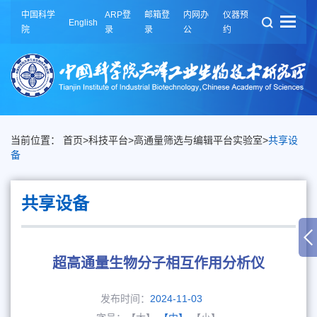
中国科学
ARP登
邮箱登
内网办
仪器预
English
院
录
录
公
约
当前位置：
首页
>
科技平台
>
高通量筛选与编辑平台实验室
>
共享设
备
共享设备
超高通量生物分子相互作用分析仪
发布时间：
2024-11-03