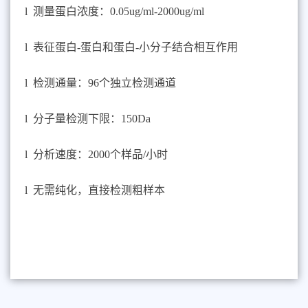
l
测量蛋白浓度：
0.05ug/ml-2000ug/ml
l
表征蛋白
-蛋白和蛋白-小分子结合相互作用
l
检测通量：
96
个独立检测通道
l
分子量检测下限：
1
5
0Da
l
分析速度：
2000
个样品
/小时
l
无需纯化，直接检测粗样本