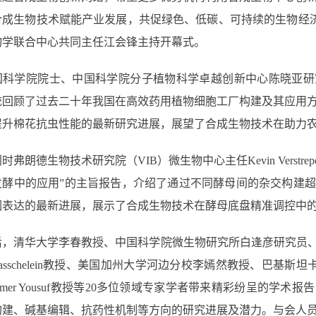
合成生物技术赋能产业发展，共促绿色、低碳、可持续的生物经
物学联合中心共同主任江会锋主持开幕式。
国科学院院士、中国科学院分子植物科学卓越创新中心
陈晓亚研
统回顾了过去二十年我国在高效药用植物细胞工厂构建及其应用
提升棉花抗虫性能的最新研究进展，展望了合成生物技术在助力
利时弗朗德生物技术研究院（
VIB
）微生物中心主任
Kevin Verstrep
发酵中的应用”的主旨报告，介绍了通过不同酵母间的杂交构建
因表达的最新进展，展示了合成生物技术在酵母底盘精准调控中
后，清华大学李春教授、中国科学院微生物研究所白逢彦研究员
sschelein
教授、美国加州大学河边分校李嫣然教授、巴基斯坦
mer Yousuf
教授等
20
多位领域专家学者带来精彩纷呈的学术报告
构建、碱基编辑、抗药性机制等方向的研究进展及潜力。与会人