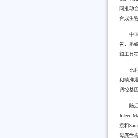
同推动
合成生
中
告，系
辑工具
比
和精准
调控基
随
Joleen Ma
授和
Sam
母底盘