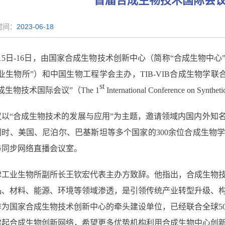
首届合成生物技术国际会
时间：
2023-06-18
15
日
-16
日，由国家合成生物技术创新中心（简称“合成生物中心
业生物所
”
）和中国生物工程学会主办，
TIB-VIB
合成生物学联
st
成生物技术国际会议”（
The 1
International Conference on Syntheti
议以“合成生物技术的发展与应用”为主题，邀请领域内国内外知
利时、美国、尼泊尔、巴基斯坦等多个国家的
300
余位合成生物
与同步网络直播会议室。
津工业生物所副所长王钦宏代表主办方致辞。他指出，合成生物
品、材料、能源、环境等领域渗透，是引领传统产业转型升级、
作为国家合成生物技术创新中心的牵头建设单位，已经联合全球
5
建起合成生物创新网络，希望更多优势机构利用合成生物中心创