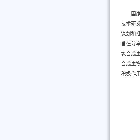
国家合
技术研
谋划和
旨在分
筑合成
合成生
积极作