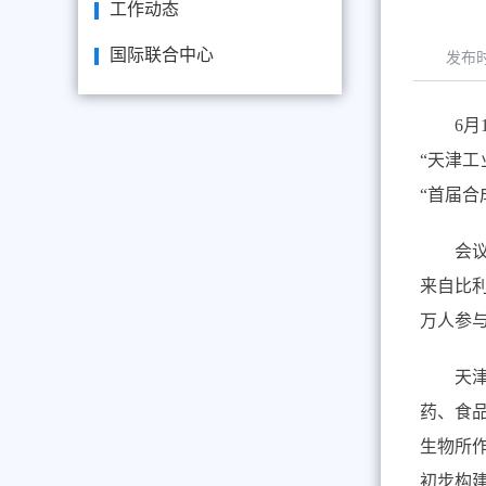
工作动态
国际联合中心
发布
6
月
“
天津工
“首届合
会
来自比
万人参
天
药、食
生物所
初步构