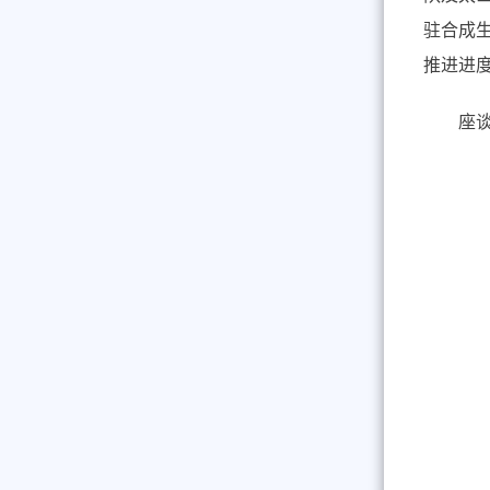
驻合成
推进进
座