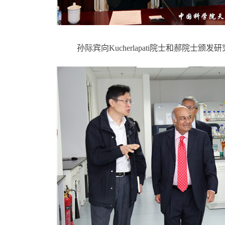
孙际宾向
Kucherlapati
院士和郝院士颁发研