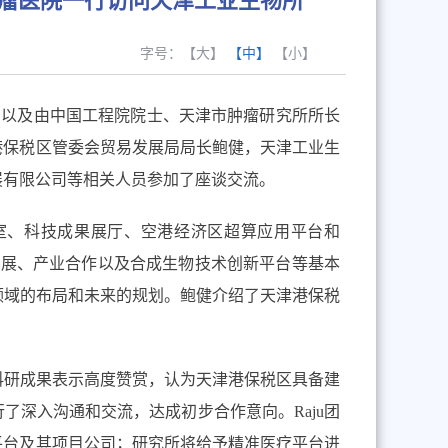
津太山肿瘤医院一行访问天津工业生物所
字号：
【大】
【中】
【小】
，以及由中国工程院院士、天津市肿瘤研究所所长
港保税区管委会贸易发展局局长鲍健，天津工业生
展有限公司等相关人员参加了座谈交流。
室、科技成果展厅、空港经济区超算应用平台和
进展、产业合作以及合成生物技术创新平台等基本
领域的布局和未来的规划。鲍健介绍了天津港保税
科研成果表示高度赞赏，认为天津港保税区具备建
行了深入沟通和交流，达成初步合作意向。
Raju
团
平台及其项目公司；研究所将给予精准医疗平台进