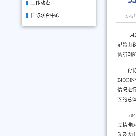
美
工作动态
国际联合中心
发布
4
月
郝希山
物所副
孙
BIOINN
情况进
区的总
Kuch
立精准
队及太