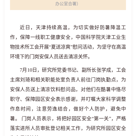
办公室合署）
近日，天津持续高温，为切实做好防暑降温工
作，保障一线职工健康安全，
中国科学院
天津工业生
物
技术
所工会开展“夏送凉爽”慰问活动，为坚守在高温
环境下的门岗
安保人员
送去清凉关怀。
7
月
10
日，研究所党委书记、副所长张学成，工会
主席
刘琦
和相关职能处室负责人前往门岗执勤点，为
安保人员送上清凉饮料慰问品，对他们在酷暑中恪尽
职守、保障园区安全表示感谢，并叮嘱大家科学调整
作息时间，注意劳逸结合，做好个人防护，避免中
暑。 门岗
人员
表示，将把
好园区安全“第一关”
，
严格
落实进所人员审批登记相关工作，
为研究所
园区
安全