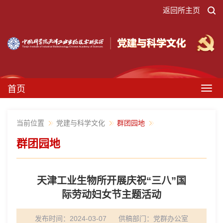
返回所主页
首页
Togg
navig
当前位置
党建与科学文化
群团园地
群团园地
天津工业生物所开展庆祝“三八”国
际劳动妇女节主题活动
发布时间：2024-03-07
供稿部门：
党群办公室