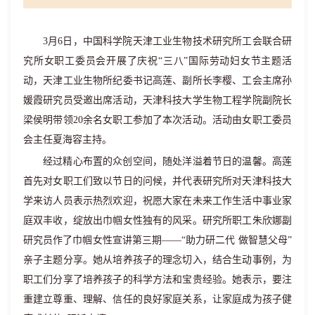
3
月
6
日，中国科学院天津工业生物技术研究所工会联合研
究所女职工委员会开展了庆祝“三八”国际劳动妇女节主题活
动，天津工业生物所纪委书记高莲、副所长李樱、工会主席孙
媛霞研究员受邀出席活动，天津科技大学生物工程学院副院长
梁侯明带领
20
余名女职工参加了本次活动。活动由女职工委员
会主任夏海容主持。
经过精心布置的众创空间，随处洋溢着节日的温馨。高莲
首先对女职工们致以节日的问候，并代表研究所对天津科技大
学来访人员表示热烈欢迎，祝愿大家在未来工作生活中事业家
庭双丰收，绽放出巾帼女性独有的风采。研究所职工朱欣娜副
研究员作了巾帼女性宣讲第三期——“助力研二代 做智慧父母”
亲子主题分享。她从培养孩子的理念切入，结合生动事例，为
职工们分享了培养孩子的科学方法和宝贵经验。她表示，要注
重建立尊重、理解、信任的良好家庭关系，让家庭成为孩子健