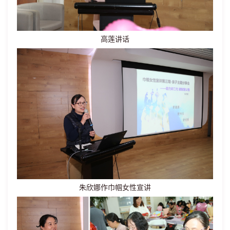
高莲讲话
朱欣娜作巾帼女性宣讲