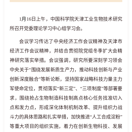
1
月
16
日
上
午，中国科学院天津工业生物技术研究
所召开党委理论学习中心组学习会
。
会议学习传达了中央经济工作会议精神及天津市
经济工作会议精神，并结合贯彻
院党组冬季扩大会精
神
研究落实举措。会议强调，研究所要深刻学习领会
中央
关于
“围绕发展新质生产力，推动科技创新与产业
创新深度融合”等新论断，坚持
国家战略科技力量主力
军使命定位，贯彻落实“新三定”、“三项制度”等部署要
求，围绕抢占
生物制造
科技制高点核心任务找准切入
点和发力点，
形成
深化
体制机制
改革、提升组织力战
斗力的具体思路和扎实举措
，加快推进“人工合成淀粉”
等重大项目的组织实施，
着力
在
创新
生物
科技、发展