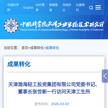
中国科学
ARP登
邮箱登
内网办
仪器预
English
院
录
录
公
约
当前位置：
首页
>
成果转化
>
成果转化
成果转化
天津渤海轻工投资集团有限公司党委书记、
董事长张世新一行访问天津工生所
发布时间：
2026-03-03