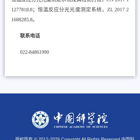
1277818.8；恒温反应分光光度测定系统，ZL 2017 2
1688285.8。
联系电话
022-84861990
版权所有 © 2012-
2026 Copyright All Rights Reserved 中国科