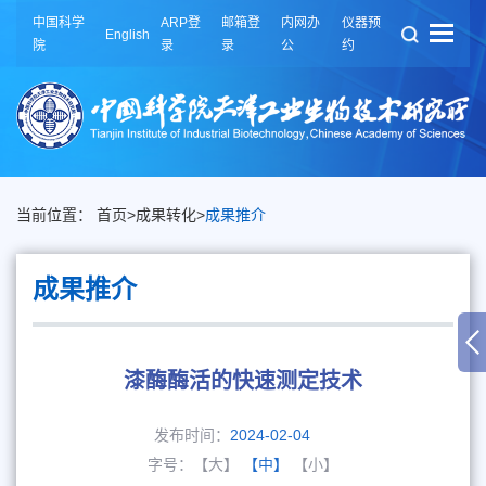
中国科学
ARP登
邮箱登
内网办
仪器预
English
院
录
录
公
约
当前位置：
首页
>
成果转化
>
成果推介
成果推介
漆酶酶活的快速测定技术
发布时间：
2024-02-04
字号：
【大】
【中】
【小】