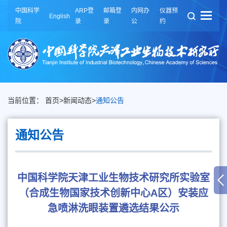
中国科学
ARP登
邮箱登
内网办
仪器预
English
院
录
录
公
约
当前位置：
首页
>
新闻动态
>
通知公告
通知公告
中国科学院天津工业生物技术研究所实验室
（合成生物国家技术创新中心A区）安装应
急喷淋洗眼装置遴选结果公示