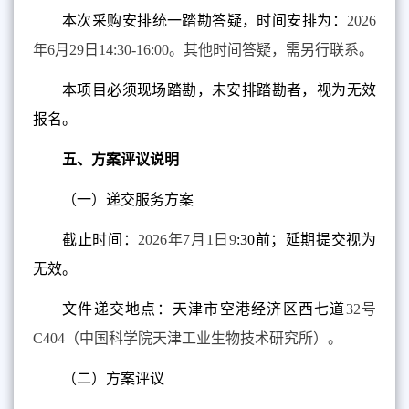
本次采购安排统一踏勘答疑，时间安排为：
2026
年
6
月
29
日
14:30-16:00
。其他时间答疑，需另行联系。
本项目必须现场踏勘，未安排踏勘者，视为无效
报名。
五、方案评议说明
（一）递交服务方案
截止时间：
2026
年
7
月
1
日
9
:
30
前；延期提交视为
无效。
文件递交地点：天津市空港经济区西七道
32
号
C404
（中国科学院天津工业生物技术研究所）。
（二）方案评议