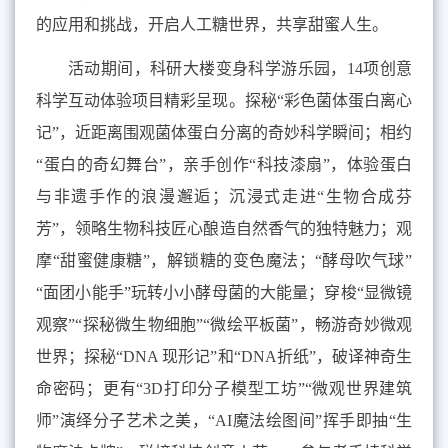
的应用和挑战，开启人工糖世界，共享甜蜜人生。
活动期间，科研大楼变身科学游乐园，
14
项创意
科学互动体验项目精彩呈现。探秘“彩色菌体蛋白离心
记”，近距离围观菌体蛋白分离的奇妙科学瞬间；相约
“蛋白的奇幻舞台”，亲手创作“科技漆扇”，体验蛋白
与非遗手作的浪漫邂逅；沉浸式走进“生物合成芬
芳”，领略生物科技匠心酿造自然香气的独特魅力；观
摩“甜蜜健康糖”，解锁糖的变色魔法；“酵母吹气球”
“面团小能手”玩转小小酵母菌的大能量；穿梭“显微镜
观察”“探秘微生物细胞”“微绘平板菌”，畅游奇妙微观
世界；探秘“
DNA
现形记”和“
DNA
折纸”，破译神奇生
命密码；更有“
3D
打印分子模型工坊”“微观世界建筑
师”演绎分子艺术之美，“
AI
魔法绘图间”挥手即抽“生