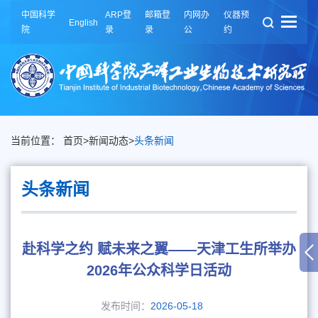
中国科学
ARP登
邮箱登
内网办
仪器预
English
院
录
录
公
约
当前位置：
首页
>
新闻动态
>
头条新闻
头条新闻
赴科学之约 赋未来之翼——天津工生所举办
2026年公众科学日活动
发布时间：
2026-05-18