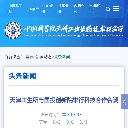
中国科学
ARP登
邮箱登
内网办
仪器预
English
院
录
录
公
约
当前位置：
首页
>
新闻动态
>
头条新闻
头条新闻
天津工生所与国投创新院举行科技合作会谈
发布时间：
2026-05-13
字号：
【大】
【中】
【小】