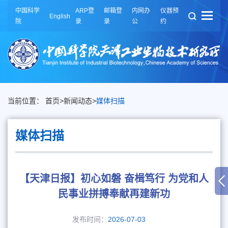
中国科学
ARP登
邮箱登
内网办
仪器预
English
院
录
录
公
约
当前位置：
首页
>
新闻动态
>
媒体扫描
媒体扫描
【天津日报】初心如磐 奋楫笃行 为党和人
民事业拼搏奉献再建新功
发布时间：
2026-07-03