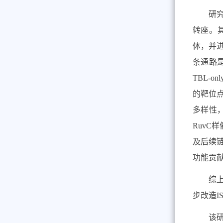
研
转座。
体，并
条通路
TBL-onl
的靶位
多样性
RuvC
样
及后续
功能贡
综
步改造
I
该