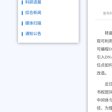
科研进展
综合新闻
发布
媒体扫描
转
通知公告
现可利
可编程
D
引入
DN
位点如
改造。
近
书权团
中间体
径，为