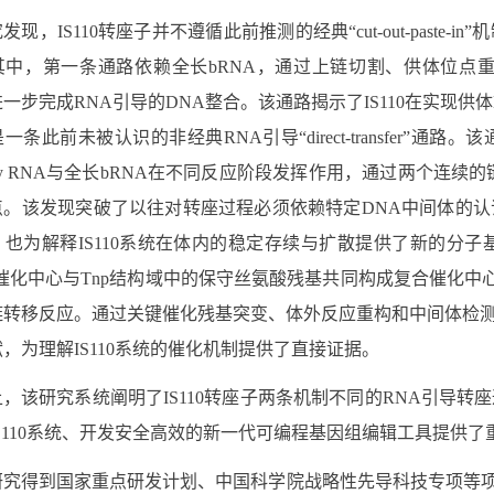
究发现
，
IS110
转座子并不遵循此前推测的经典“
cut-out-paste-in”
机
其中，第一条通路依赖全长
bRNA
，通过上链切割、供体位点重
进一步完成
RNA
引导的
DNA
整合。该通路揭示了
IS110
在实现供体
是一条此前未被认识的非经典
RNA
引导“
direct-transfer”
通路。该
y RNA
与全长
bRNA
在不同反应阶段发挥作用，通过两个连续的
点。该发现突破了以往对转座过程必须依赖特定
DNA
中间体的认
，也为解释
IS110
系统在体内的稳定存续与扩散提供了新的分子
催化中心与
Tnp
结构域中的保守丝氨酸残基共同构成复合催化中
链转移反应。通过关键催化残基突变、体外反应重构和中间体检
献，为理解
IS110
系统的催化机制提供了直接证据。
上，该研究系统阐明了
IS110
转座子两条机制不同的
RNA
引导转座
S110
系统、开发安全高效的新一代可编程基因组编辑工具提供了
研究得到国家重点研发计划、中国科学院战略性先导科技专项等