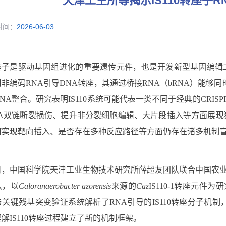
天津工生所等揭示IS110转座子
时间：
2026-06-03
座子是驱动基因组进化的重要遗传元件，也是开发新型基因编辑
用非编码
RNA
引导
DNA
转座，其通过桥接
RNA
（
bRNA
）能够同
NA
整合。研究表明
IS110
系统可能代表一类不同于经典的
CRISP
A
双链断裂损伤、提升非分裂细胞编辑、大片段插入等方面展现
何实现靶向插入、是否存在多种反应路径等方面仍存在诸多机制
日，中国科学院天津工业生物技术研究所薛超友团队联合中国农
队
，
以
Caloranaerobacter azorensis
来源的
Caz
IS110-1
转座元件为研
与关键残基突变验证系统解析了
RNA
引导的
IS110
转座分子机制
理解
IS110
转座过程建立了新的机制框架。