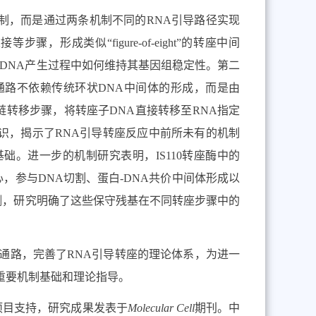
制，而是通过两条机制不同的
RNA
引导路径实现
接等步骤，形成类似“
figure-of-eight”
的转座中间
DNA
产生过程中如何维持其基因组稳定性。第二
通路不依赖传统环状
DNA
中间体的形成，而是由
链转移步骤，将转座子
DNA
直接转移至
RNA
指定
识，揭示了
RNA
引导转座反应中前所未有的机制
基础。进一步的机制研究表明，
IS110
转座酶中的
心，参与
DNA
切割、蛋白
-DNA
共价中间体形成以
测，研究明确了这些保守残基在不同转座步骤中的
通路，完善了
RNA
引导转座的理论体系，为进一
重要机制基础和理论指导。
项目支持，研究成果发表于
Molecular Cell
期刊
。中