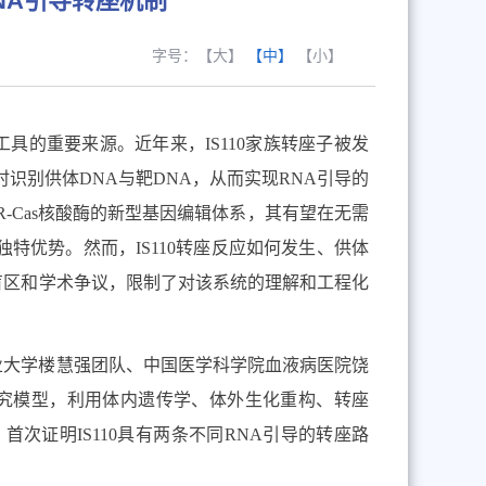
RNA引导转座机制
字号：
【大】
【中】
【小】
工具的重要来源。近年来，
IS110
家族转座子被发
时识别供体
DNA
与靶
DNA
，从而实现
RNA
引导的
R-Cas
核酸酶的新型基因编辑体系，其有望在无需
独特优势。然而，
IS110
转座反应如何发生、供体
盲区和学术争议，限制了对该系统的理解和工程化
业大学楼慧强团队、中国医学科学院血液病医院饶
究模型，利用体内遗传学、体外生化重构、转座
，首次证明
IS110
具有两条不同
RNA
引导的转座路