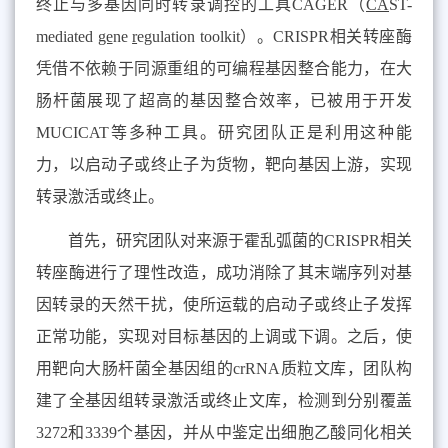
终止与多基因同时转录调控的工具
CAGER
（
CA
ST-
mediated
ge
ne
r
egulation toolkit
）。
CRISPR
相关转座酶
凭借不依赖于同源重组的可编程基因整合能力，在大
肠杆菌展现了超高的基因整合效率，已被用于开发
MUCICAT
等多种工具。研究团队正是利用这种能
力，以启动子或终止子为货物，靶向基因上游，实现
转录激活或终止。
首先，研究团队对来源于霍乱弧菌的
CRISPR
相关
转座酶进行了理性改造，成功消除了其末端序列对基
因转录的天然干扰，使所运载的启动子或终止子发挥
正常功能，实现对目标基因的上调或下调。之后，使
用靶向大肠杆菌全基因组的
crRNA
质粒文库，团队构
建了全基因组转录激活或终止文库，检测到分别覆盖
3272
和
3339
个基因，并从中鉴定出细胞乙酸同化相关