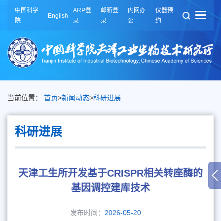
中国科学
ARP登
邮箱登
内网办
仪器预
English
院
录
录
公
约
当前位置：
首页
>
新闻动态
>
科研进展
科研进展
天津工生所开发基于CRISPR相关转座酶的
基因调控建库技术
发布时间：
2026-05-20