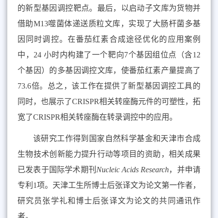
的新型基因调控靶点。最后，以启动子文库为货物并
借助
M13
噬菌体递送质粒文库，实现了大肠杆菌多基
因同时调控。在番茄红素合成途径优化的应用案例
中，
24
小时内构建了一个靶向
7
个基因组位点（含
12
个基因）的多基因调控文库，使番茄红素产量提高了
73.6
倍。总之，该工作在提供了新型基因调控工具的
同时，也展示了
CRISPR
相关转座酶元件的可塑性，拓
宽了
CRISPR
相关转座酶在转录调控中的应用。
该研究工作得到国家自然科学基金和天津市合成
生物技术创新能力提升行动等项目的资助，相关成果
已发表于国际学术期刊
Nucleic Acids Research
，并申请
专利
1
项。天津工生所博士后张译文为论文第一作者，
研究员张学礼和博士后张译文为论文的共同通讯作
者。