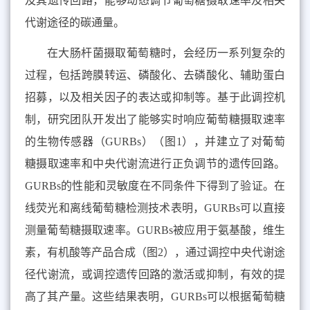
及其遗传回路，能够动态调节葡萄糖摄取速率及相关
代谢途径的碳通量。
在大肠杆菌摄取葡萄糖时，会经历一系列复杂的
过程，包括跨膜转运、磷酸化、去磷酸化、辅助蛋白
招募，以及相关因子的表达或抑制等。基于此调控机
制，研究团队开发出了能够实时响应葡萄糖摄取速率
的生物传感器（
GURBs
）（图
1
），并建立了对葡萄
糖摄取速率和中央代谢流进行正负调节的遗传回路。
GURBs
的性能和灵敏度在不同条件下得到了验证。在
线荧光和离线葡萄糖检测技术表明，
GURBs
可以直接
测量葡萄糖摄取速率。
GURBs
被应用于氨基酸，维生
素，有机酸等产品合成（图
2
），通过调控中央代谢途
径代谢流，或调控遗传回路的激活或抑制，有效的提
高了其产量。这些结果表明，
GURBs
可以根据葡萄糖