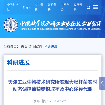
中国科学
ARP登
邮箱登
内网办
仪器预
English
院
录
录
公
约
当前位置：
首页
>
新闻动态
>
科研进展
科研进展
天津工业生物技术研究所实现大肠杆菌实时
动态调控葡萄糖摄取率及中心途径代谢
发布时间：
2025-01-21