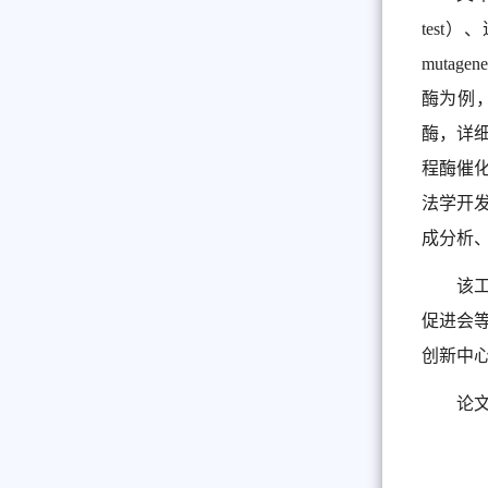
test）、迭
muta
酶为例，
酶，详
程酶催
法学开
成分析
该
促进会
创新中心
论