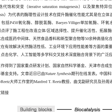
代饱和突变（iterative saturation mutagenesis）以及聚焦特异位点迭代突变（
genesis）为代表的酶理性设计技术在提升酶催化性能尤其是在
包括P450氧化酶、醇脱氢酶、Baeyer-Villiger单加氧
细点评了酶工程在改造立体/区域选择性、提升催化活性、拓展
化合成医药中间体、天然食品香料和新型聚合物等50余种高值化
发在有效解决天然酶活性低、工业环境下应用性能差等方面的重
、点击化学、人工智能等多学科交叉技术深度融合背景下的广泛
工作得到了国家重点研发计划、国家自然科学基金、天津市合成
等基金支持。文章近日已由
Nature Synthesis
期刊在线发表。中国科
Reetz大师工作室的Manfred T. Reetz教授、曲戈副研究员
文链接