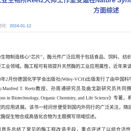
业生物所Reetz大师工作室受邀在
Nature Synt
方面综述
时间：
2024-01-12
为生物制造核心“芯片”，酶元件广泛应用于包括食品、饲料、纺
要工业领域。酶工程可有效提升天然酶的工业应用属性，近年来
23年2月份德国化学学会出版社(Wiley-VCH)出版发行了由
nfred T. Reetz教授、孙周通研究员及曲戈副研究员共同撰写的《Enzyme E
ations in Biotechnology, Organic Chemistry, and L
域的应用进展。该书一经问世便受到国内外同行的广泛关注，随
就酶促生物合成高值化合物为主题撰写领域综述。
首先总结了常见的酶工程改造手段，重点评述了以组合活性中心饱和突变（combin