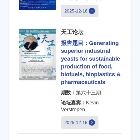
2025-12-18
天工论坛
报告题目：
Generating
superior industrial
yeasts for sustainable
production of food,
biofuels, bioplastics &
pharmaceuticals
期数：
第六十三期
论坛嘉宾：
Kevin
Verstrepen
2025-12-15