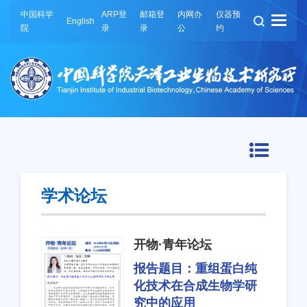
中国科学
ARP登
邮箱登
内网办
仪器预
English
院
录
录
公
约
学术论坛
开物·青年论坛
报告题目：
重组蛋白纯
化技术在合成生物学研
究中的应用