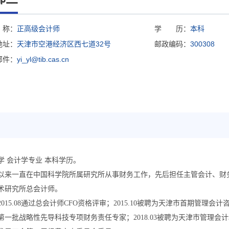
称：
正高级会计师
学 历：
本科
地址：
天津市空港经济区西七道32号
邮政编码：
300308
邮件：
yi_yl@tib.cas.cn
学 会计学专业 本科学历。
以来一直在中国科学院所属研究所从事财务工作，先后担任主管会计、财
术研究所总会计师。
2015.08
通过总会计师
CFO
资格评审；
2015.10
被聘为天津市首期管理会计
第一批战略性先导科技专项财务责任专家；
2018.03
被聘为天津市管理会计