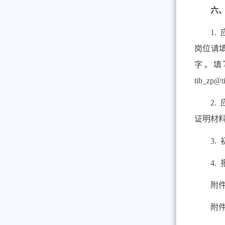
六
1.
岗位
请
字，填
tib_zp@ti
2.
证明材
3.
4.
附件
附件