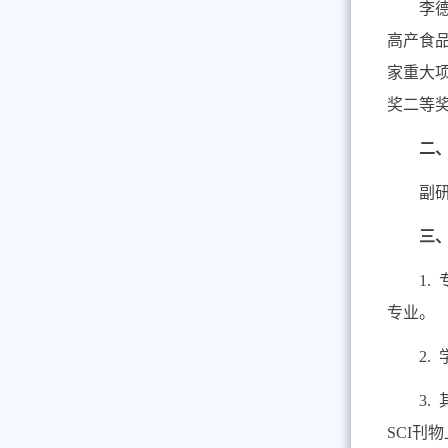
李
高产食
家重大
奖二等
二
副
三
1.
专业
。
2.
3.
SCI
刊物