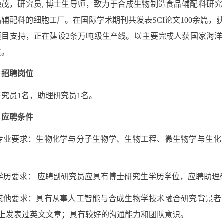
德茂，研究员
,
博士生导师，致力于合成生物制造食品辅配料研
品辅配料的细胞工厂。在国际
学术
期刊共发表
SCI
论文
100
余篇，
项目支持，正在建设
2
条万吨级生产线。以主要完成人获国家海
奖。
、招聘岗位
研究员
1
名，助理研究员
1
名。
、
应聘条件
专业要求：生物化学与分子生物学、生物工程、微生物学与生化
学历要求： 应聘副研究员应具有博士研究生学历学位，应聘助理
其他要求：
具
有从事人工智能与合成生物学技术融合研究背景者
上发表过英文文章；具有较好的沟通能力和团队意识。