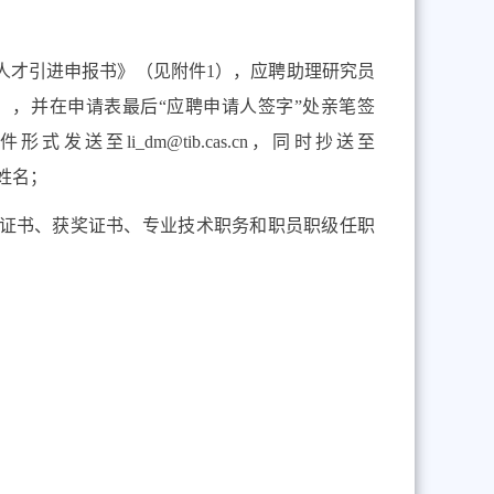
人才引进申报书》（见附件
1
）
，
应聘助理研究员
），并在申请表最后“应聘申请人签字”处亲笔签
件形式发送至
li_dm@tib.cas.cn
，同时抄送至
姓名；
证书、获奖证书、专业技术职务和职员职级任职