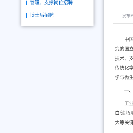
管理、支撑岗位招聘
博士后招聘
发布
中
究的国
技术、
传统化
学与微
一
工
白
/
油脂
大等关