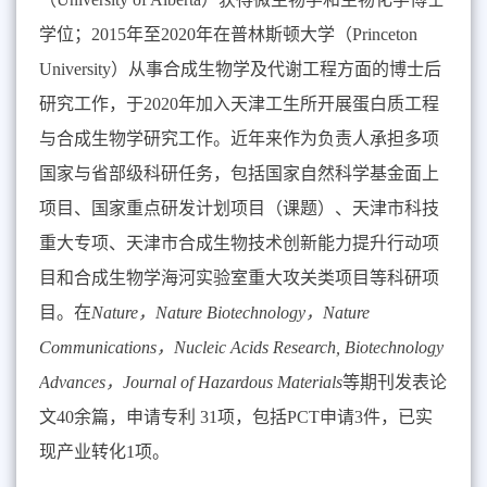
学位；
2015
年至
2020
年在普林斯顿大学（
Princeton
University
）从事合成生物学及代谢工程方面的博士后
研究工作，于
2020
年加入天津工生所开展蛋白质工程
与合成生物学研究工作。近年来作为负责人承担多项
国家与省部级科研任务，包括国家自然科学基金面上
项目、国家重点研发计划项目（课题）、天津市科技
重大专项、天津市合成生物技术创新能力提升行动项
目和合成生物学海河实验室重大攻关类项目等科研项
目。在
Nature
，
Nature Biotechnology
，
Nature
Communications
，
Nucleic Acids Research, Biotechnology
Advances
，
Journal of Hazardous Materials
等期刊发表论
文
40
余篇，申请专利
31
项，包括
PCT
申请
3
件，已实
现产业转化
1
项。