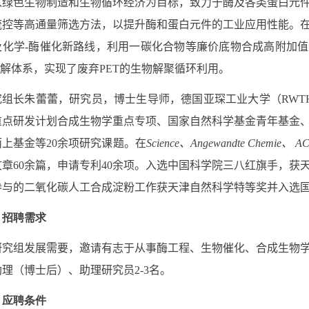
以绿色生物制造和生物循环经济为目标，致力于酶及各类蛋白元
流控等高通量筛选方法，以提升酶和蛋白元件的工业应用性能。
及化学
-
酶催化新路线，利用一碳化合物等廉价底物合成高附加值
解体系，实现了废弃
PET
的生物解聚循环利用。
究组长朱蕾蕾，研究员，博士生导师，德国亚琛工业大学（
RWTH 
重点研发计划合成生物学
重点专项
、国家自然科学基金青年基金
面上基金等
20
余项研究课题。在
Science
、
Angewandte Chemie
、
AC
文章
60
余篇，申请专利
40
余项。入选中国科学院三八红旗手，获
参与的二氧化碳人工合成淀粉工作获天津自然科学特等奖并入选国
、招聘需求
研究组发展需要，邀请有志于从事酶工程、生物催化、合成生物
助理（博士后）、助理研究员
2-3
名。
、应聘条件