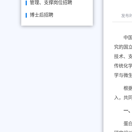
管理、支撑岗位招聘
博士后招聘
发布
中
究的国
技术、
传统化
学与微
根
入，共
一
蛋