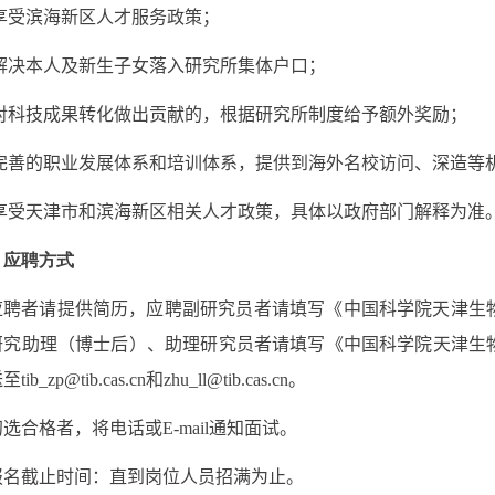
享受滨海新区人才服务
政策；
解决本人及新生子女落入研究所集体户口；
对科技成果转化做出贡献的，根据研究所制度给予额外奖励；
完善的职业发展体系和培训体系，提供到海外名校访问、深造等
享受天津市和滨海新区相关人才政策，具体以政府部门解释为准
、应聘方式
应聘者请提供简历，应聘副研究员者请填写《
中国科学院天津生
研究助理（博士后）、助理研究员者请
填写《中国科学院天津生
送至
tib_zp@tib.cas.cn
和
zhu_ll@tib.cas.cn
。
初选合格者，将电话或
E-mail
通知面试。
报名截止时间：直到岗位人员招满为止。