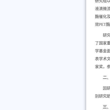
研究组
液滴微
酶催化
效
PET
酶
研
了国家
学基金
表学术
家奖，
二
因
别研究
三