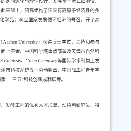
件的定向进化与理性设计，发展基于流式细胞仪、
在此基础上，研究组构了建具有高原子经济性的多
化学品；响应国家发展循环经济的号召，开了高
Aachen University
）获得博士学位，主持和参与
、面上基金、中
国
科
学
院重点部署及天津市自然科
S Catalysis
、
Green Chemistry
等国际学术刊物上发
天津市科技系统五一劳动奖章、中国酶工程青年学
家“十三五”科技创新成就展等。
学、发酵工程的优秀人才加盟，现招副研究员、特