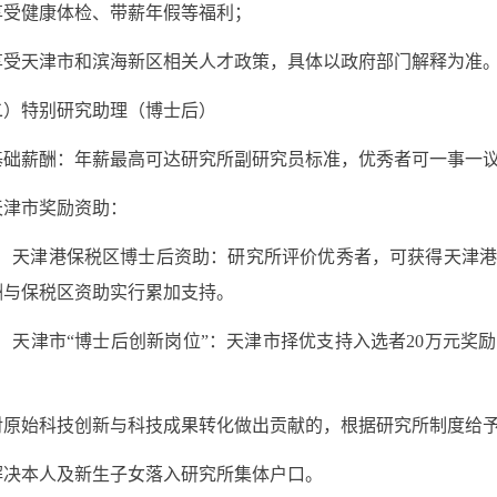
享受健康体检、带薪年假等福利；
享受天津市和滨海新区相关人才政策，具体以政府部门解释为准
二）特别研究助理（博士后）
基础薪酬：年薪最高可达研究所副研究员标准，优秀者可一事一
天津市奖励资助：
）天津港保税区博士后资助：研究所评价优秀者，可获得天津
酬与保税区资助实行累加支持。
）天津市“博士后创新岗位”：天津市择优支持入选者
20
万元奖励
对原始科技创新与科技成果转化做出贡献的，根据研究所制度给
解决本人及新生子女落入研究所集体户口。