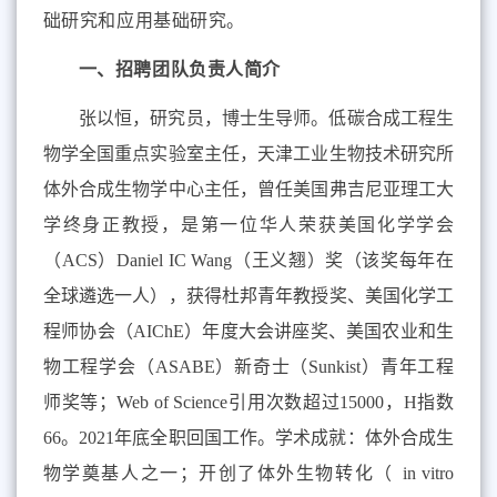
础研究和应用基础研究。
一、招聘团队负责人简介
张以恒，研究员，博士生导师。低碳合成工程生
物学全国重点实验室主任，天津工业生物技术研究所
体外合成生物学中心主任，曾任美国弗吉尼亚理工大
学终身正教授，是第一位华人荣获美国化学学会
（
ACS
）
Daniel IC Wang
（王义翘）奖（该奖每年在
全球遴选一人），获得杜邦青年教授奖、美国化学工
程师协会（
AIChE
）年度大会讲座奖、美国农业和生
物工程学会（
ASABE
）新奇士（
Sunkist
）青年工程
师奖等；
Web of Science
引用次数超过
15000
，
H
指数
66
。
2021
年底全职回国工作。学术成就：体外合成生
物学奠基人之一；开创了体外生物转化（
in vitro