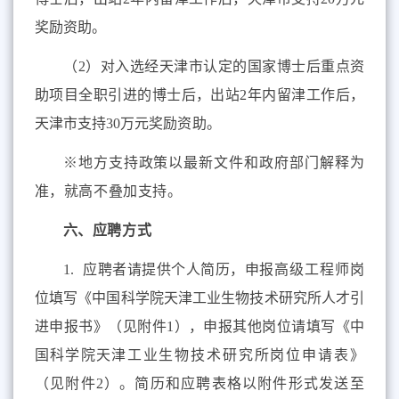
奖励资助。
（
2
）对入选经天津市认定的国家博士后重点资
助项目全职引进的博士后，出站
2
年内留津工作后，
天津市支持
30
万元奖
励资助。
※
地方支持政策以最新文件和政府部门解释为
准，就高不叠加支持。
六
、应聘方式
1.
应聘者请提供个人简历，
申报
高级工程师
岗
位填写《
中国科学院天津工业生物技术研究所
人才
引
进
申报书》（见附件
1
），申报其他岗位请
填写《中
国科学院天津
工业
生物技术研究所岗位申请表》
（见附件2）。简历和应聘表格以附件形式发送至