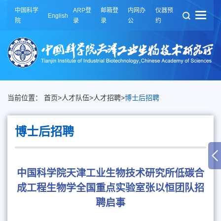
中国科学
ARP登
邮箱登
内网办
仪器预
English
院
录
录
公
约
当前位置：
首页
>
人才队伍
>
人才招聘
>
博士后招聘
博士后招聘
中国科学院天津工业生物技术研究所低碳合
成工程生物学全国重点实验室张以恒团队招
聘启事