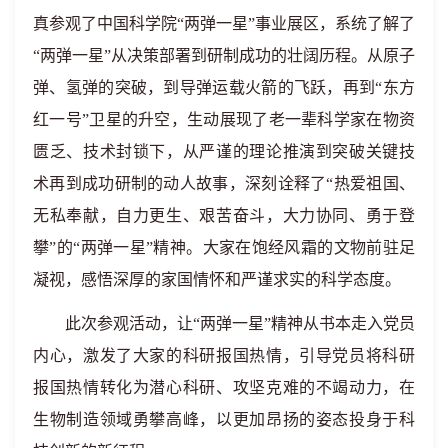
真参观了中国科学院“两弹一星”事业展区，系统了解了
“两弹一星”从决策部署到研制成功的壮阔历程。从原子
弹、氢弹的突破，到导弹运载火箭的飞跃，再到“东方
红一号”卫星的升空，生动展现了老一辈科学家在物资
匮乏、技术封锁下
，
从严谨的理论推演到突破关键技
术再到成功研制
的动人故事
，深刻诠释了“热爱祖国、
无私奉献，自力更生、艰苦奋斗，大力协同、勇于登
攀”的“两弹一星”精神。大家在饱经风霜的文物前驻足
凝视，感悟深厚的家国情怀和严谨求实的科学态度。
此次参观活动，让“两弹一星”精神从书本走入党员
内心，激发了大家的科研报国热情，引导党员将科研
报国热情转化为潜心科研、攻坚克难的不竭动力，在
生物制造领域勇攀高峰，以更加昂扬的姿态投身于科